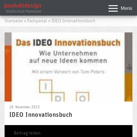
Menü
»
» IDEO Innovationsbuch
Startseite
Fachportal
28. November 2015
IDEO Innovationsbuch
Beitrag teilen: