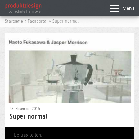
Menü
»
» Super normal
Startseite
Fachportal
28. November 2015
Super normal
Beitrag teilen: