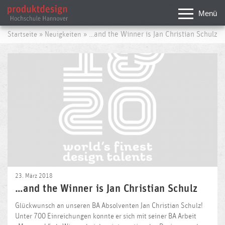
Menü
»
» …and the Winner is Jan Christian Schulz
Startseite
Neuigkeiten
23. März 2018
…and the Winner is Jan Christian Schulz
Glückwunsch
an unseren BA Absolventen Jan Christian Schulz!
Unter 700 Einreichungen konnte er sich mit seiner BA Arbeit