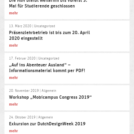
Die HsH bleibt weiterhin bis vorerst 3.
Mai für Studierende geschlossen
mehr
13. März 2020
| Uncategorized
Präsenzlehrbetrieb ist bis zum 20. April
2020 eingestellt
mehr
17. Februar 2020
| Uncategorized
„Auf ins Abenteuer Ausland“ –
Informationsmaterial kommt per PDF!
mehr
20. November 2019
| Allgemein
Workshop „Mobicampus Congress 2019“
mehr
24. Oktober 2019
| Allgemein
Exkursion zur DutchDesignWeek 2019
mehr