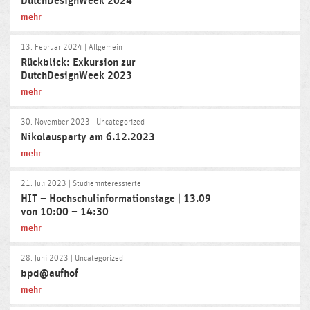
DutchDesignWeek 2024
mehr
13. Februar 2024
| Allgemein
Rückblick: Exkursion zur
DutchDesignWeek 2023
mehr
30. November 2023
| Uncategorized
Nikolausparty am 6.12.2023
mehr
21. Juli 2023
| Studieninteressierte
HIT – Hochschulinformationstage | 13.09
von 10:00 – 14:30
mehr
28. Juni 2023
| Uncategorized
bpd@aufhof
mehr