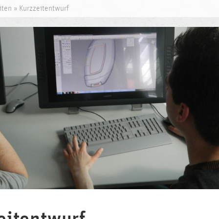
iten
» Kurzzeitentwurf