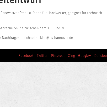
eitentwurf
Innovativer Produkt-Ideen für Handwerker, geeignet für technisch
bsprache online zwischen dem 1.6. und 30.6.
 Nachfragen : michael.nicklas@hs-hannover.de
Facebook
Twitter
Pinterest
Xing
Google+
Deliciou