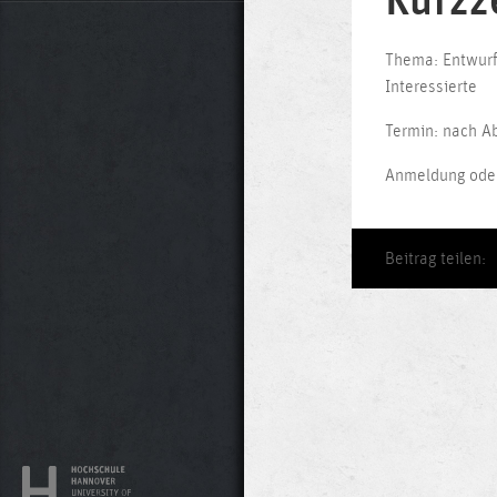
Kurzz
Thema: Entwurf 
Interessierte
Termin: nach A
Anmeldung oder
Beitrag teilen: