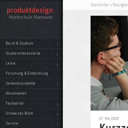
Startseite
»
Neuigke
Beruf & Studium
Studieninteressierte
Lehre
Forschung & Entwicklung
Semesterprojekte
Absolventen
Fachportal
Schwarzes Brett
27. Mai 2020
Service