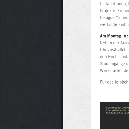
Installationen,
Projekte. Freue
Designer*innen
wertvolle Einbl
Am Montag, den
Neben der Auss
Uhr zusätzliche
den Hochschulal
Studiengänge u
Werkstätten de
Für das leiblic