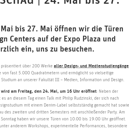
CHAU | 24. Mai bis 27.
Mai bis 27. Mai öffnen wir die Türen
gn Centers auf der Expo Plaza und
rzlich ein, uns zu besuchen.
g präsentiert über 200 Werke
aller Design- und Medienstudiengänge
e von fast 5.000 Quadratmetern und ermöglicht so vielseitige
s Studium an unserer Fakultät III – Medien, Information und Design.
wird am Freitag, den 24. Mai, um 16 Uhr eröffnet
: Neben der
t es an diesem Tag einen Talk mit Philip Rudzinski, der sich nach
ignstudium mit einem Denim-Label selbstständig gemacht hat sowi
u des zweiten und dritten Semesters mit anschließender Party. Am
Sonntag haben wir unsere Türen von 10:00 bis 19:00 Uhr geöffnet.
d unter anderem Workshops, experimentelle Performances, besondere