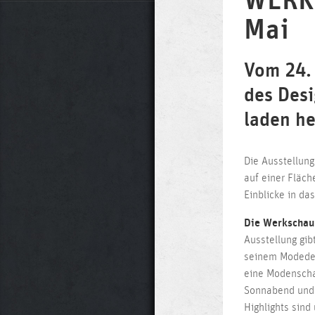
WERKS
Mai
Vom 24. 
des Desi
laden he
Die Ausstellun
auf einer Fläch
Einblicke in da
Die Werkschau 
Ausstellung gib
seinem Modedes
eine Modenscha
Sonnabend und 
Highlights sin