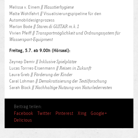
Melissa v. Einem //
Haustierhygiene
Malte Wohlfahrt //
Visualisierungspipeline für den
Automobildesignprozess
Marlon Bode //
Starex di GUITAR m.k.1
Vivien Pfeiff //
Transportmöglichkeit und Ordnungssystem für
Wassersport-Equipment
Freitag, 5.7. ab 9.00h (Hörsaal):
Zeynep Demir //
Inklusive Spielplätze
Lucas Torrres-Eisenmann //
Reisen in Zukunft
Laura Greb //
Förderung der Kinder
Caral Lohman //
Demokratisierung der Textilforschung
Sarah Block //
Nachhaltige Nutzung von Naturlederresten
Beitrag teilen:
Facebook
Twitter
Pinterest
Xing
Google+
Delicious