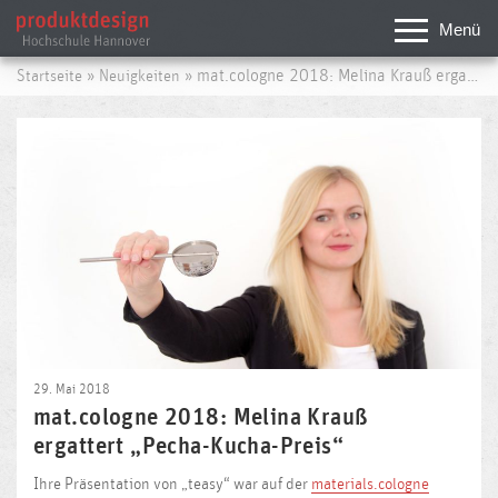
Menü
»
» mat.cologne 2018: Melina Krauß ergattert „Pecha-Kucha-Preis“
Startseite
Neuigkeiten
29. Mai 2018
mat.cologne 2018: Melina Krauß
ergattert „Pecha-Kucha-Preis“
Ihre Präsentation von „teasy“ war auf der
materials.cologne