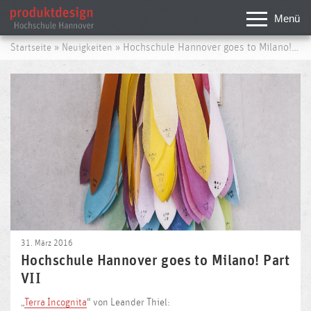
Menü
»
» Hochschule Hannover goes to Milano! Part VII
Startseite
Neuigkeiten
31. März 2016
Hochschule Hannover goes to Milano! Part
VII
„
Terra Incognita
“ von Leander Thiel: